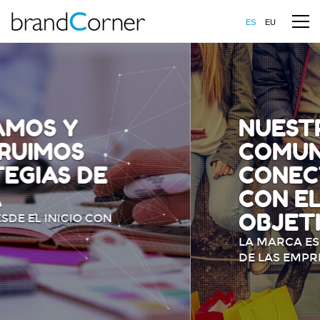
ES
EU
NUESTRO RETO:
COMUNICAR PARA
CONECTAR MARCAS
CON EL TARGET
OBJETIVO
LA MARCA ES UN ACTIVO ESTRATÉGICO
DE LAS EMPRESAS