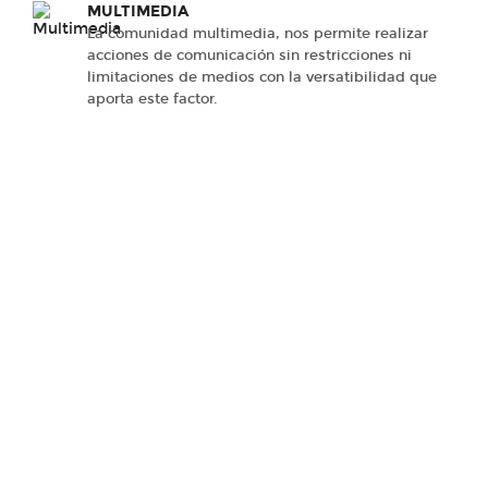
MULTIMEDIA
La comunidad multimedia, nos permite realizar
acciones de comunicación sin restricciones ni
limitaciones de medios con la versatibilidad que
aporta este factor.
Escuchar, Comprender, Analizar,
Definir, Implementar, Gestionar,
Acompañar
Un proceso de trabajo distinto, una forma de pensar
diferente con un principal objetivo;
cada empresa, cada MARCA, un desafío diferente…
Más que una agencia.