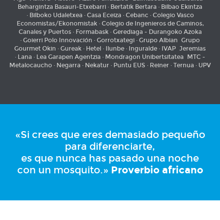
Behargintza Basauri-Etxebarri · Bertatik Bertara · Bilbao Ekintza
· Bilboko Udaletxea · Casa Eceiza · Cebanc · Colegio Vasco
Economistas/Ekonomistak · Colegio de Ingenieros de Caminos,
Canales y Puertos · Formabask · Gerediaga - Durangoko Azoka
· Goierri Polo Innovación · Gorrotxategi · Grupo Albian Grupo
Gourmet Okin · Gureak · Hetel · Ilunbe · Inguralde · IVAP Jeremias
· Lana · Lea Garapen Agentzia · Mondragon Unibertsitatea MTC -
Metalocaucho · Negarra · Nekatur · Puntu EUS · Reiner · Ternua · UPV
«Si crees que eres demasiado pequeño
para diferenciarte,
es que nunca has pasado una noche
con un mosquito.»
Proverbio africano